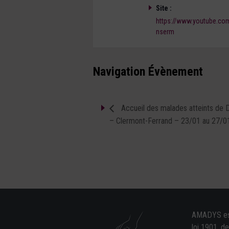
Site :
https://www.youtube.co
nserm
Navigation Évènement
Accueil des malades atteints de 
– Clermont-Ferrand – 23/01 au 27/0
AMADYS est 
loi 1901, d