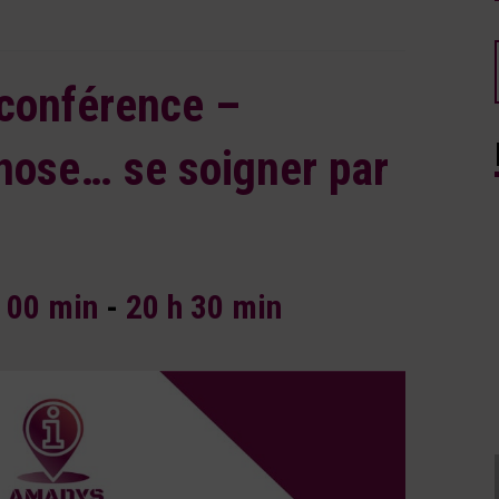
bconférence –
nose… se soigner par
h 00 min
-
20 h 30 min