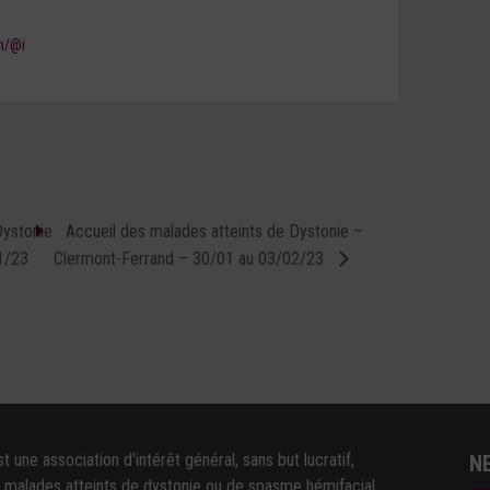
m/@i
Dystonie
Accueil des malades atteints de Dystonie –
1/23
Clermont-Ferrand – 30/01 au 03/02/23
une association d'intérêt général, sans but lucratif,
N
e malades atteints de dystonie ou de spasme hémifacial.