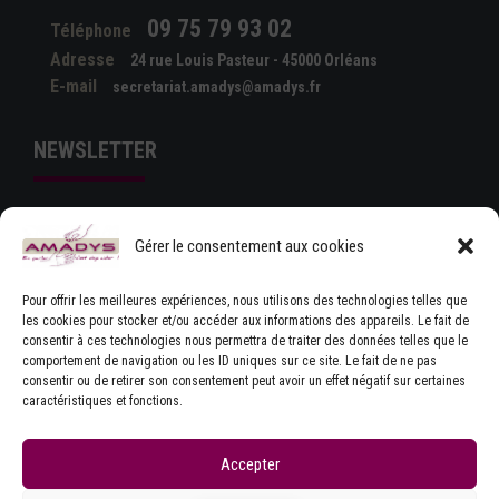
09 75 79 93 02
Téléphone
Adresse
24 rue Louis Pasteur - 45000 Orléans
E-mail
secretariat.amadys@amadys.fr
NEWSLETTER
Gérer le consentement aux cookies
Pour offrir les meilleures expériences, nous utilisons des technologies telles que
les cookies pour stocker et/ou accéder aux informations des appareils. Le fait de
consentir à ces technologies nous permettra de traiter des données telles que le
comportement de navigation ou les ID uniques sur ce site. Le fait de ne pas
J'ACCEPTE LES CONDITIONS GÉNÉRALES
consentir ou de retirer son consentement peut avoir un effet négatif sur certaines
D'UTILISATION
caractéristiques et fonctions.
Accepter