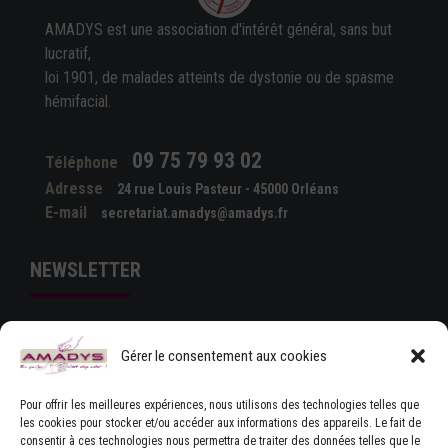
AMADYS est une association d'intérêt général, sans but
lucratif,
loi 1901, de malades atteints de dystonie ou de spasme
hémifacial.
09 75 79 93 02
Téléphone
Adresse
24 rue Louis Pasteur - 45000 Orléans
E-mail
secretariat.amadys@amadys.fr
NEWSLETTER
Gérer le consentement aux cookies
Pour offrir les meilleures expériences, nous utilisons des technologies telles que
les cookies pour stocker et/ou accéder aux informations des appareils. Le fait de
consentir à ces technologies nous permettra de traiter des données telles que le