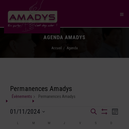
AGENDA AMADYS
Accueil
Agenda
Permanences Amadys
Évènements
Permanences Amadys
Recherche
01/11/2024
Naviga
Recherche
Mois
et
Montrer
SÉLECTIONNEZ
de
Les
Calendrier
navigation
L
M
M
J
V
S
D
UNE
Filtres
vues