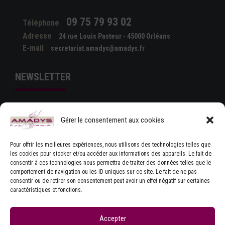
09 75 79 93 02
Téléphone
Adresse
24 rue Louis Pasteur - 45000 Orléans
E-mail
secretariat.amadys@amadys.fr
NEWSLETTER
Gérer le consentement aux cookies
Pour offrir les meilleures expériences, nous utilisons des technologies telles que
les cookies pour stocker et/ou accéder aux informations des appareils. Le fait de
consentir à ces technologies nous permettra de traiter des données telles que le
comportement de navigation ou les ID uniques sur ce site. Le fait de ne pas
J'ACCEPTE LES CONDITIONS GÉNÉRALES
consentir ou de retirer son consentement peut avoir un effet négatif sur certaines
D'UTILISATION
caractéristiques et fonctions.
Accepter