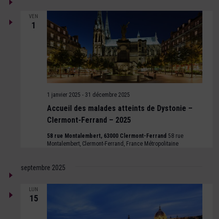
de
DATE.
Évène
vues
VEN
1
Évènements
1 janvier 2025
-
31 décembre 2025
Accueil des malades atteints de Dystonie –
Clermont-Ferrand – 2025
58 rue Montalembert, 63000 Clermont-Ferrand
58 rue
Montalembert, Clermont-Ferrand, France Métropolitaine
septembre 2025
LUN
15