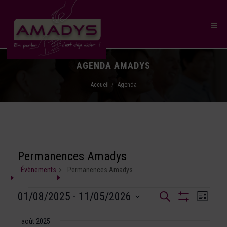
AGENDA AMADYS
Accueil
Agenda
Permanences Amadys
Évènements
Permanences Amadys
Recherche
01/08/2025
 - 
11/05/2026
Naviga
Recherche
Liste
et
Montrer
SÉLECTIONNEZ
de
Les
navigation
UNE
août 2025
Filtres
vues