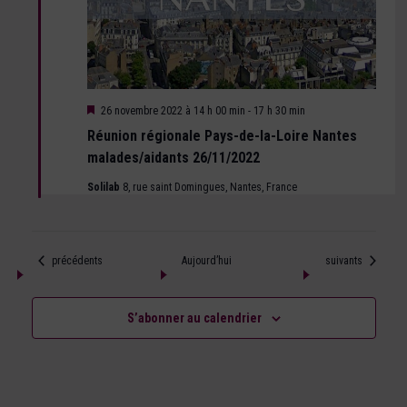
Mis
26 novembre 2022 à 14 h 00 min
-
17 h 30 min
en
Réunion régionale Pays-de-la-Loire Nantes
avant
malades/aidants 26/11/2022
Solilab
8, rue saint Domingues, Nantes, France
Évènements
Évènements
précédents
Aujourd’hui
suivants
S’abonner au calendrier