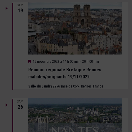
SAM
19
Mis
19 novembre 2022 à 14 h 00 min
-
20 h 00 min
en
Réunion régionale Bretagne Rennes
avant
malades/soignants 19/11/2022
Salle du Landry
29 Avenue de Cork, Rennes, France
SAM
26