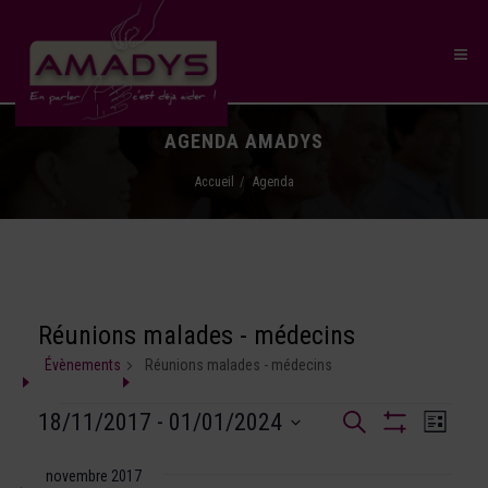
AGENDA AMADYS
Accueil
Agenda
Réunions malades - médecins
Évènements
Réunions malades - médecins
Recherche
18/11/2017
 - 
01/01/2024
Naviga
Recherche
Liste
et
Montrer
SÉLECTIONNEZ
de
Les
navigation
UNE
novembre 2017
Filtres
vues