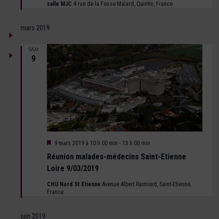
salle MJC
4 rue de la Fosse Malard, Quintin, France
mars 2019
SAM
9
Mis
9 mars 2019 à 10 h 00 min
-
13 h 00 min
en
Réunion malades-médecins Saint-Etienne
avant
Loire 9/03/2019
CHU Nord St Etienne
Avenue Albert Raimond, Saint-Etienne,
France
juin 2019