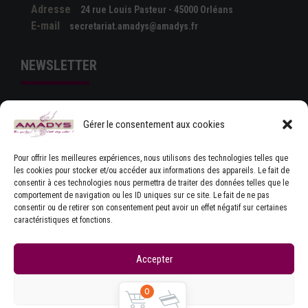
Adresse
24 rue Louis Pasteur - 45000 Orléans
E-mail
secretariat.amadys@amadys.fr
NEWSLETTER
Gérer le consentement aux cookies
Pour offrir les meilleures expériences, nous utilisons des technologies telles que
les cookies pour stocker et/ou accéder aux informations des appareils. Le fait de
consentir à ces technologies nous permettra de traiter des données telles que le
comportement de navigation ou les ID uniques sur ce site. Le fait de ne pas
J'ACCEPTE LES CONDITIONS GÉNÉRALES
consentir ou de retirer son consentement peut avoir un effet négatif sur certaines
D'UTILISATION
caractéristiques et fonctions.
Accepter
Refuser
0
Copyrights © Amadys
Mentions légales
|
Contact
|
Accueil
|
CGU
|