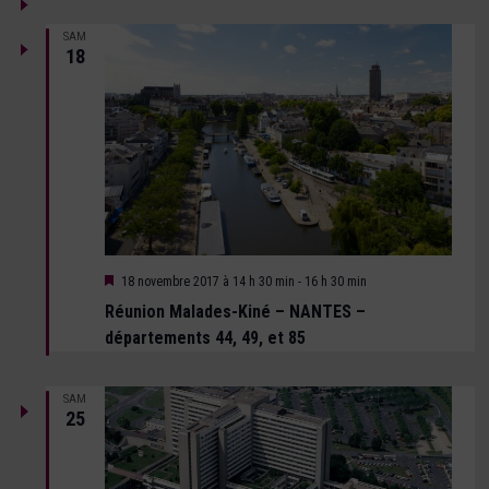
de
DATE.
Évène
vues
SAM
18
Évènements
Mis
18 novembre 2017 à 14 h 30 min
-
16 h 30 min
en
Réunion Malades-Kiné – NANTES –
avant
départements 44, 49, et 85
SAM
25