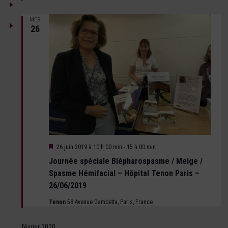
MER
26
Mis
26 juin 2019 à 10 h 00 min
-
15 h 00 min
en
Journée spéciale Blépharospasme / Meige /
avant
Spasme Hémifacial – Hôpital Tenon Paris –
26/06/2019
Tenon
58 Avenue Gambetta, Paris, France
février 2020