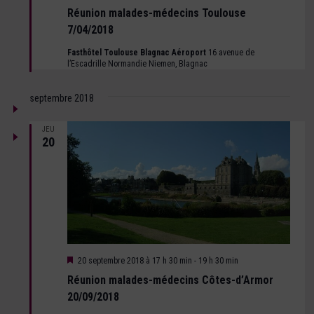
en
Réunion malades-médecins Toulouse
avant
7/04/2018
Fasthôtel Toulouse Blagnac Aéroport
16 avenue de
l’Escadrille Normandie Niemen, Blagnac
septembre 2018
JEU
20
Mis
20 septembre 2018 à 17 h 30 min
-
19 h 30 min
en
Réunion malades-médecins Côtes-d’Armor
avant
20/09/2018