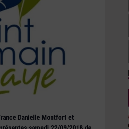
France Danielle Montfort et
 présentes samedi 22/09/2018 de