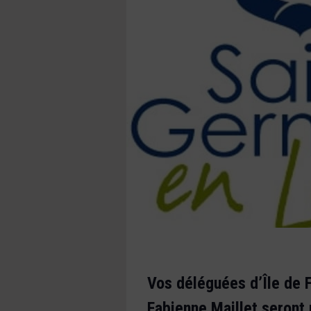
Vos déléguées d’Île de 
Fabienne Maillet seront