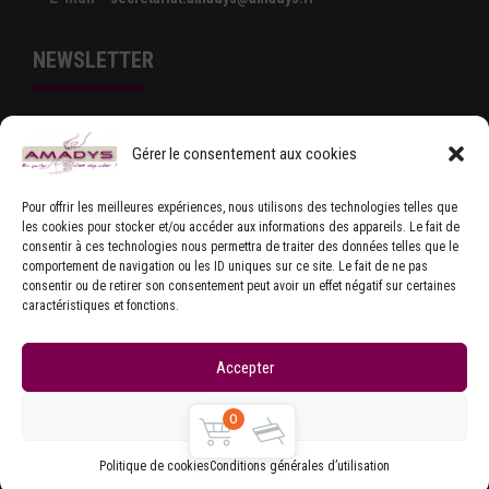
NEWSLETTER
Gérer le consentement aux cookies
Pour offrir les meilleures expériences, nous utilisons des technologies telles que
les cookies pour stocker et/ou accéder aux informations des appareils. Le fait de
consentir à ces technologies nous permettra de traiter des données telles que le
comportement de navigation ou les ID uniques sur ce site. Le fait de ne pas
J'ACCEPTE LES CONDITIONS GÉNÉRALES
consentir ou de retirer son consentement peut avoir un effet négatif sur certaines
D'UTILISATION
caractéristiques et fonctions.
Accepter
Refuser
0
Copyrights © Amadys
Mentions légales
|
Contact
|
Accueil
|
CGU
|
Parlons Dystonie : charte
Politique de cookies
Conditions générales d’utilisation