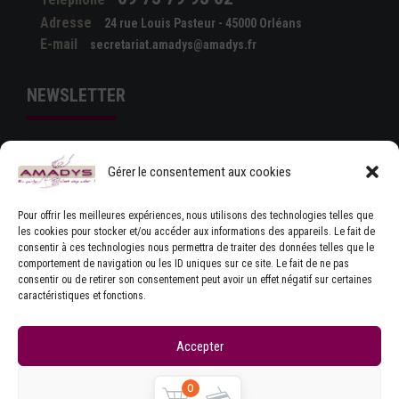
Adresse
24 rue Louis Pasteur - 45000 Orléans
E-mail
secretariat.amadys@amadys.fr
NEWSLETTER
Gérer le consentement aux cookies
Pour offrir les meilleures expériences, nous utilisons des technologies telles que
les cookies pour stocker et/ou accéder aux informations des appareils. Le fait de
consentir à ces technologies nous permettra de traiter des données telles que le
comportement de navigation ou les ID uniques sur ce site. Le fait de ne pas
J'ACCEPTE LES CONDITIONS GÉNÉRALES
consentir ou de retirer son consentement peut avoir un effet négatif sur certaines
D'UTILISATION
caractéristiques et fonctions.
Accepter
Refuser
0
Copyrights © Amadys
Mentions légales
|
Contact
|
Accueil
|
CGU
|