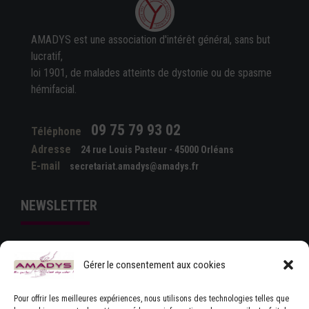
AMADYS est une association d'intérêt général, sans but
lucratif,
loi 1901, de malades atteints de dystonie ou de spasme
hémifacial.
09 75 79 93 02
Téléphone
Adresse
24 rue Louis Pasteur - 45000 Orléans
E-mail
secretariat.amadys@amadys.fr
NEWSLETTER
Gérer le consentement aux cookies
Pour offrir les meilleures expériences, nous utilisons des technologies telles que