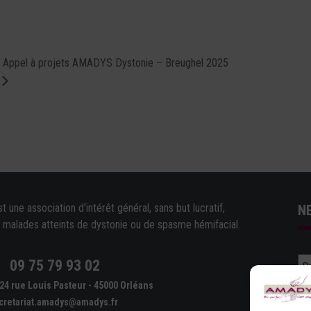
Appel à projets AMADYS Dystonie – Breughel 2025
une association d'intérêt général, sans but lucratif,
N
e malades atteints de dystonie ou de spasme hémifacial.
09 75 79 93 02
e
24 rue Louis Pasteur - 45000 Orléans
cretariat.amadys@amadys.fr