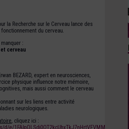
r la Recherche sur le Cerveau lance des
le fonctionnement du cerveau.
 manquer :
 et cerveau
 Erwan BEZARD, expert en neurosciences,
rcice physique influence notre mémoire,
ognitives, mais aussi comment le cerveau
onnant sur les liens entre activité
ladies neurologiques.
atoire
, cliquez ici :
orms/d/e/1FAIpQLSdi0OT2kcUhxTkJ7nHrtVFVMMUJ0NInmc