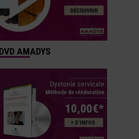
DVD AMADYS
fsLniwOFA8CGZivA/viewform
Webinaire