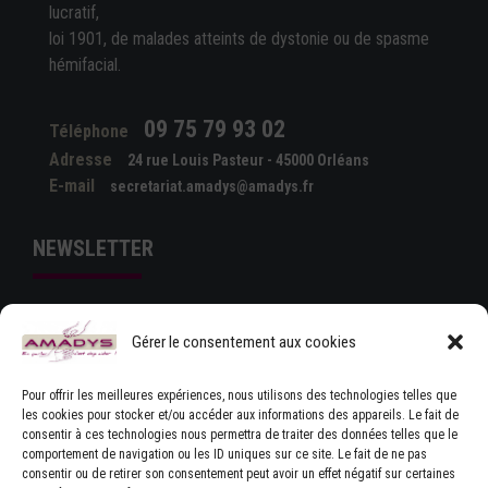
lucratif,
loi 1901, de malades atteints de dystonie ou de spasme
hémifacial.
09 75 79 93 02
Téléphone
Adresse
24 rue Louis Pasteur - 45000 Orléans
E-mail
secretariat.amadys@amadys.fr
NEWSLETTER
Gérer le consentement aux cookies
Pour offrir les meilleures expériences, nous utilisons des technologies telles que
les cookies pour stocker et/ou accéder aux informations des appareils. Le fait de
consentir à ces technologies nous permettra de traiter des données telles que le
comportement de navigation ou les ID uniques sur ce site. Le fait de ne pas
J'ACCEPTE LES CONDITIONS GÉNÉRALES
consentir ou de retirer son consentement peut avoir un effet négatif sur certaines
D'UTILISATION