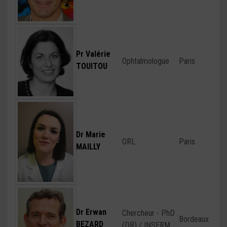
Pr Valérie
Ophtalmologue
Paris
TOUITOU
Dr Marie
ORL
Paris
MAILLY
Dr Erwan
Chercheur - PhD
Bordeaux
BEZARD
(DR) / INSERM