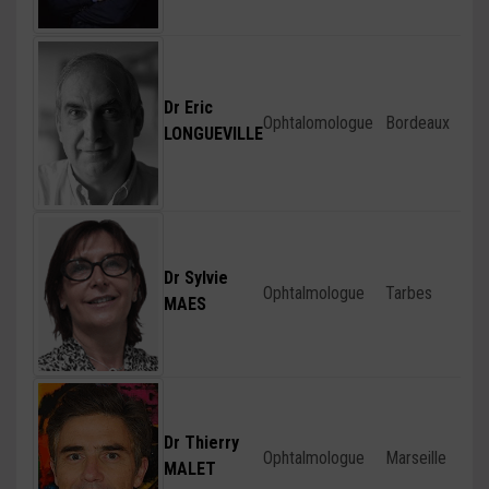
Dr Eric
Ophtalomologue
Bordeaux
LONGUEVILLE
Dr Sylvie
Ophtalmologue
Tarbes
MAES
Dr Thierry
Ophtalmologue
Marseille
MALET