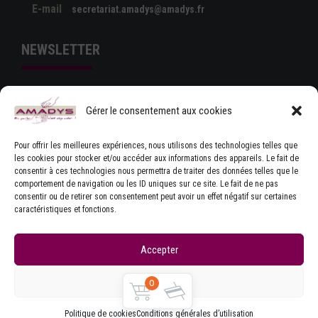
E-mail
secretariat.amadys@amadys.fr
NEWSLETTER
Gérer le consentement aux cookies
Pour offrir les meilleures expériences, nous utilisons des technologies telles que
les cookies pour stocker et/ou accéder aux informations des appareils. Le fait de
consentir à ces technologies nous permettra de traiter des données telles que le
comportement de navigation ou les ID uniques sur ce site. Le fait de ne pas
J'ACCEPTE LES CONDITIONS GÉNÉRALES
consentir ou de retirer son consentement peut avoir un effet négatif sur certaines
D'UTILISATION
caractéristiques et fonctions.
Accepter
Refuser
0
Copyrights © Amadys
Mentions légales
|
Contact
|
Accueil
|
CGU
|
Parlons Dystonie : charte
Politique de cookies
Conditions générales d’utilisation