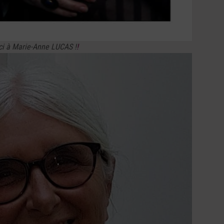
i à Marie-Anne LUCAS !
!