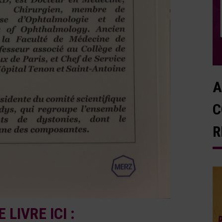
A
C
R
E LIVRE ICI :