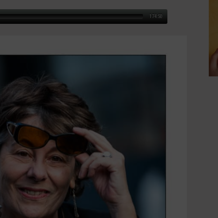
174:50