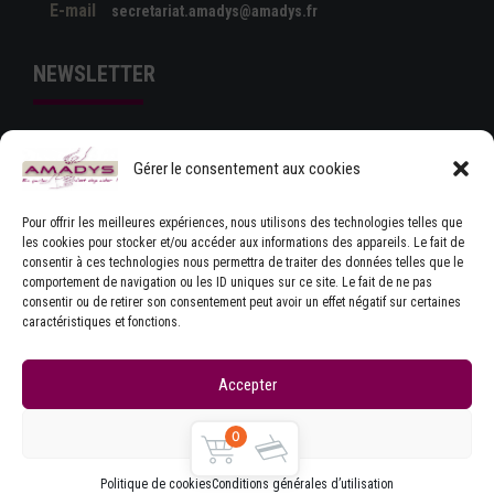
E-mail
secretariat.amadys@amadys.fr
NEWSLETTER
Gérer le consentement aux cookies
Pour offrir les meilleures expériences, nous utilisons des technologies telles que
les cookies pour stocker et/ou accéder aux informations des appareils. Le fait de
consentir à ces technologies nous permettra de traiter des données telles que le
comportement de navigation ou les ID uniques sur ce site. Le fait de ne pas
J'ACCEPTE LES CONDITIONS GÉNÉRALES
consentir ou de retirer son consentement peut avoir un effet négatif sur certaines
D'UTILISATION
caractéristiques et fonctions.
Accepter
Refuser
0
Copyrights © Amadys
Mentions légales
|
Contact
|
Accueil
|
CGU
|
Parlons Dystonie : charte
Politique de cookies
Conditions générales d’utilisation