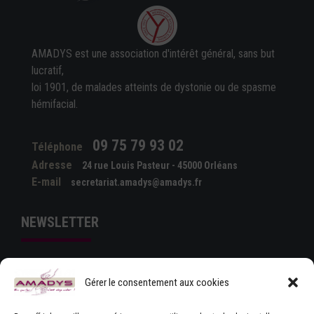
AMADYS est une association d'intérêt général, sans but
lucratif,
loi 1901, de malades atteints de dystonie ou de spasme
hémifacial.
09 75 79 93 02
Téléphone
Adresse
24 rue Louis Pasteur - 45000 Orléans
E-mail
secretariat.amadys@amadys.fr
NEWSLETTER
Gérer le consentement aux cookies