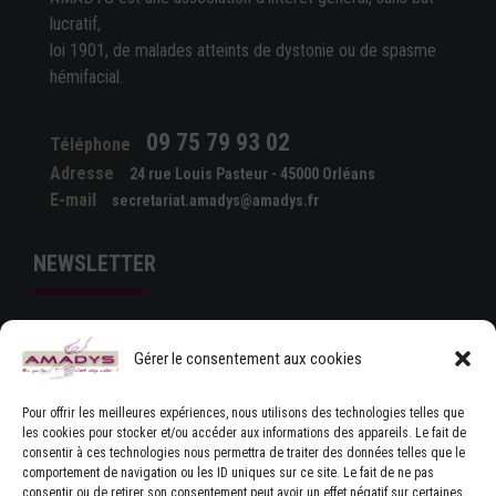
lucratif,
loi 1901, de malades atteints de dystonie ou de spasme
hémifacial.
09 75 79 93 02
Téléphone
Adresse
24 rue Louis Pasteur - 45000 Orléans
E-mail
secretariat.amadys@amadys.fr
NEWSLETTER
Gérer le consentement aux cookies
Pour offrir les meilleures expériences, nous utilisons des technologies telles que
les cookies pour stocker et/ou accéder aux informations des appareils. Le fait de
consentir à ces technologies nous permettra de traiter des données telles que le
comportement de navigation ou les ID uniques sur ce site. Le fait de ne pas
J'ACCEPTE LES CONDITIONS GÉNÉRALES
consentir ou de retirer son consentement peut avoir un effet négatif sur certaines