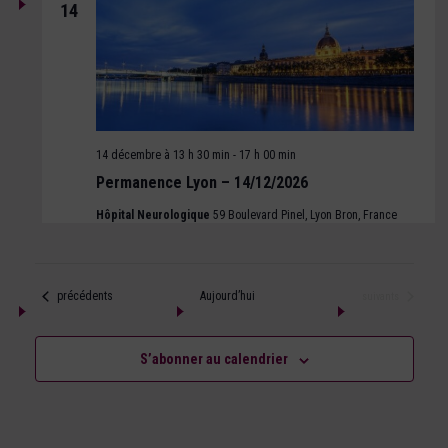
14
14 décembre à 13 h 30 min
-
17 h 00 min
Permanence Lyon – 14/12/2026
Hôpital Neurologique
59 Boulevard Pinel, Lyon Bron, France
Évènements
précédents
Aujourd’hui
Évènements
suivants
S’abonner au calendrier