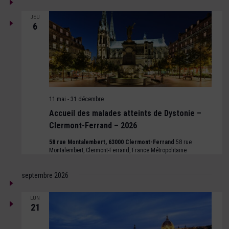
de
DATE.
Évène
vues
JEU
6
Évènements
11 mai
-
31 décembre
Accueil des malades atteints de Dystonie –
Clermont-Ferrand – 2026
58 rue Montalembert, 63000 Clermont-Ferrand
58 rue
Montalembert, Clermont-Ferrand, France Métropolitaine
septembre 2026
LUN
21