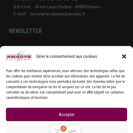
Adresse
24 rue Louis Pasteur - 45000 Orléans
E-mail
secretariat.amadys@amadys.fr
NEWSLETTER
Gérer le consentement aux cookies
Pour offrir les meilleures expériences, nous utilisons des technologies telles que
les cookies pour stocker et/ou accéder aux informations des appareils. Le fait de
consentir à ces technologies nous permettra de traiter des données telles que le
comportement de navigation ou les ID uniques sur ce site. Le fait de ne pas
J'ACCEPTE LES CONDITIONS GÉNÉRALES
consentir ou de retirer son consentement peut avoir un effet négatif sur certaines
D'UTILISATION
caractéristiques et fonctions.
Accepter
Refuser
0
Copyrights © Amadys
Mentions légales
|
Contact
|
Accueil
|
CGU
|