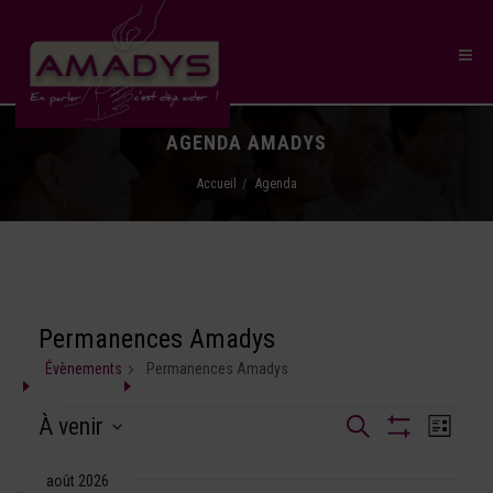
AGENDA AMADYS
Accueil
Agenda
Permanences Amadys
Évènements
Permanences Amadys
Recherche
À venir
Naviga
Recherche
Liste
et
Montrer
SÉLECTIONNEZ
de
Les
navigation
UNE
août 2026
Filtres
vues