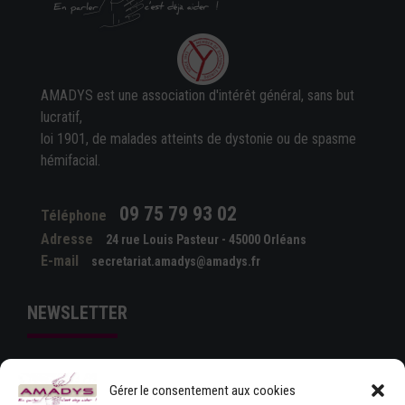
AMADYS est une association d'intérêt général, sans but
lucratif,
loi 1901, de malades atteints de dystonie ou de spasme
hémifacial.
09 75 79 93 02
Téléphone
Adresse
24 rue Louis Pasteur - 45000 Orléans
E-mail
secretariat.amadys@amadys.fr
NEWSLETTER
Gérer le consentement aux cookies