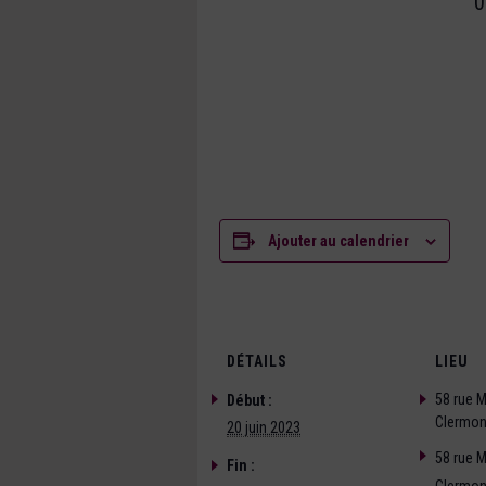
0
Ajouter au calendrier
DÉTAILS
LIEU
58 rue 
Début :
Clermon
20 juin 2023
58 rue 
Fin :