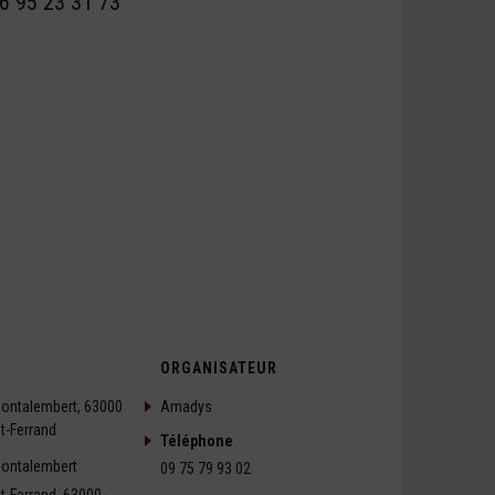
6 95 23 31 73
ORGANISATEUR
Montalembert, 63000
Amadys
t-Ferrand
Téléphone
Montalembert
09 75 79 93 02