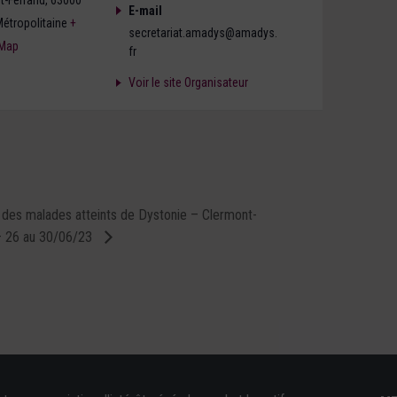
t-Ferrand
,
63000
E-mail
étropolitaine
+
secretariat.amadys@amadys.
 Map
fr
Voir le site Organisateur
 des malades atteints de Dystonie – Clermont-
– 26 au 30/06/23