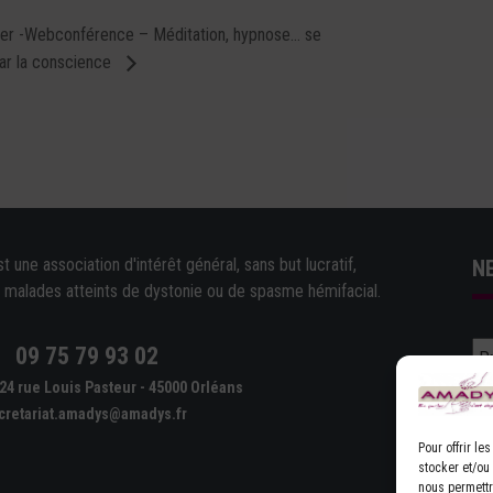
ier -Webconférence – Méditation, hypnose… se
ar la conscience
une association d'intérêt général, sans but lucratif,
N
e malades atteints de dystonie ou de spasme hémifacial.
09 75 79 93 02
e
24 rue Louis Pasteur - 45000 Orléans
cretariat.amadys@amadys.fr
Pour offrir l
stocker et/ou
nous permettr