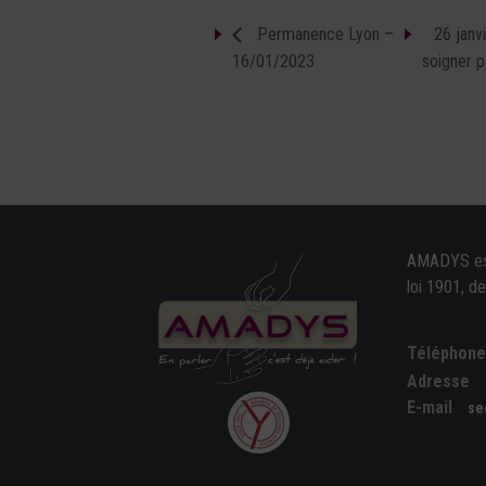
Permanence Lyon –
26 janv
16/01/2023
soigner p
AMADYS est 
loi 1901, d
Téléphon
Adresse
E-mail
se