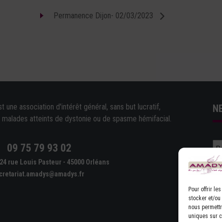
Permanence Dijon- 02/03/2023
une association d'intérêt général, sans but lucratif,
N
e malades atteints de dystonie ou de spasme hémifacial.
09 75 79 93 02
e
24 rue Louis Pasteur - 45000 Orléans
cretariat.amadys@amadys.fr
Pour offrir l
stocker et/ou
nous permettr
uniques sur ce
D'