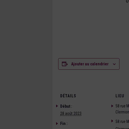
0
Ajouter au calendrier
DÉTAILS
LIEU
58 rue 
Début :
Clermon
28 août 2023
58 rue 
Fin :