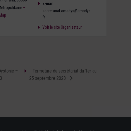
t-Ferrand
,
63000
E-mail
étropolitaine
+
secretariat.amadys@amadys.
 Map
fr
Voir le site Organisateur
Dystonie –
Fermeture du secrétariat du 1er au
23
25 septembre 2023