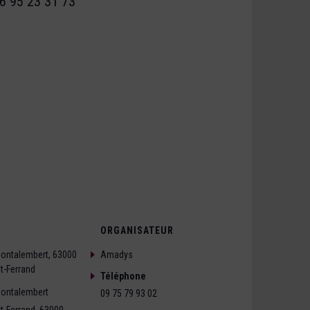
6 95 23 31 73
ORGANISATEUR
Montalembert, 63000
Amadys
t-Ferrand
Téléphone
Montalembert
09 75 79 93 02