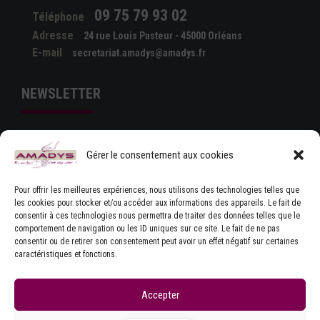
09 75 79 93 02
Téléphone
Adresse
24 rue Louis Pasteur - 45000 Orléans
E-mail
secretariat.amadys@amadys.fr
NEWSLETTER
Gérer le consentement aux cookies
Pour offrir les meilleures expériences, nous utilisons des technologies telles que
les cookies pour stocker et/ou accéder aux informations des appareils. Le fait de
consentir à ces technologies nous permettra de traiter des données telles que le
comportement de navigation ou les ID uniques sur ce site. Le fait de ne pas
J'ACCEPTE LES CONDITIONS GÉNÉRALES
consentir ou de retirer son consentement peut avoir un effet négatif sur certaines
D'UTILISATION
caractéristiques et fonctions.
Accepter