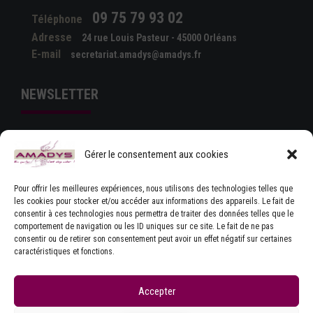
09 75 79 93 02
Téléphone
Adresse
24 rue Louis Pasteur - 45000 Orléans
E-mail
secretariat.amadys@amadys.fr
NEWSLETTER
Gérer le consentement aux cookies
Pour offrir les meilleures expériences, nous utilisons des technologies telles que
les cookies pour stocker et/ou accéder aux informations des appareils. Le fait de
consentir à ces technologies nous permettra de traiter des données telles que le
comportement de navigation ou les ID uniques sur ce site. Le fait de ne pas
J'ACCEPTE LES CONDITIONS GÉNÉRALES
consentir ou de retirer son consentement peut avoir un effet négatif sur certaines
D'UTILISATION
caractéristiques et fonctions.
Accepter