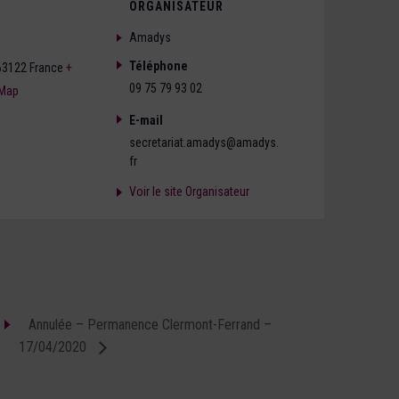
ORGANISATEUR
Amadys
Téléphone
63122
France
+
09 75 79 93 02
 Map
E-mail
secretariat.amadys@amadys.
fr
Voir le site Organisateur
–
Annulée – Permanence Clermont-Ferrand –
17/04/2020