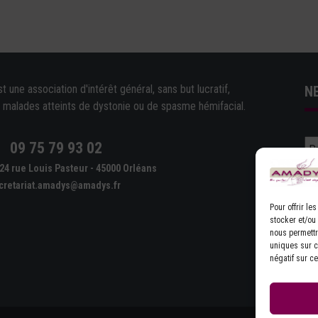
une association d'intérêt général, sans but lucratif,
N
e malades atteints de dystonie ou de spasme hémifacial.
09 75 79 93 02
e
24 rue Louis Pasteur - 45000 Orléans
cretariat.amadys@amadys.fr
Pour offrir l
stocker et/ou
nous permettr
uniques sur ce
D'
négatif sur ce