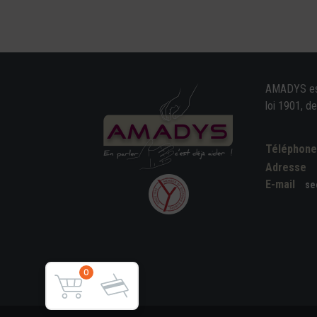
AMADYS est 
loi 1901, d
Téléphon
Adresse
E-mail
se
0