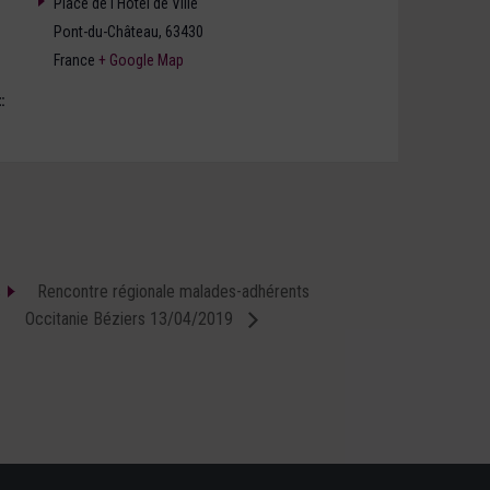
Place de l'Hôtel de Ville
Pont-du-Château
,
63430
France
+ Google Map
:
s
Rencontre régionale malades-adhérents
Occitanie Béziers 13/04/2019