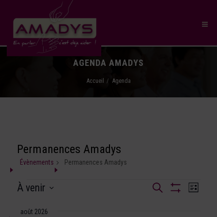
AGENDA AMADYS
Accueil
Agenda
Permanences Amadys
Évènements
Permanences Amadys
Recherche
À venir
Naviga
Recherche
Liste
et
Montrer
SÉLECTIONNEZ
de
Les
navigation
UNE
août 2026
Filtres
vues