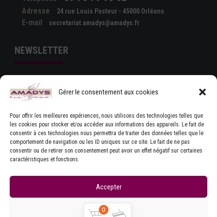
Adresse
24 rue Louis Pasteur - 45000 Orléans
E-mail
secretariat.amadys@amadys.fr
NEWSLETTER
Gérer le consentement aux cookies
Pour offrir les meilleures expériences, nous utilisons des technologies telles que
les cookies pour stocker et/ou accéder aux informations des appareils. Le fait de
consentir à ces technologies nous permettra de traiter des données telles que le
comportement de navigation ou les ID uniques sur ce site. Le fait de ne pas
J'ACCEPTE LES CONDITIONS GÉNÉRALES
consentir ou de retirer son consentement peut avoir un effet négatif sur certaines
D'UTILISATION
caractéristiques et fonctions.
Accepter
Refuser
0
Copyrights © Amadys
Mentions légales
|
Contact
|
Accueil
|
CGU
|