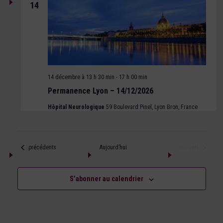
14
14 décembre à 13 h 30 min
-
17 h 00 min
Permanence Lyon – 14/12/2026
Hôpital Neurologique
59 Boulevard Pinel, Lyon Bron, France
Évènements
précédents
Aujourd’hui
Évènements
suivants
S’abonner au calendrier