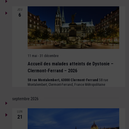
de
DATE.
Évène
vues
JEU
6
Évènements
11 mai
-
31 décembre
Accueil des malades atteints de Dystonie –
Clermont-Ferrand – 2026
58 rue Montalembert, 63000 Clermont-Ferrand
58 rue
Montalembert, Clermont-Ferrand, France Métropolitaine
septembre 2026
LUN
21