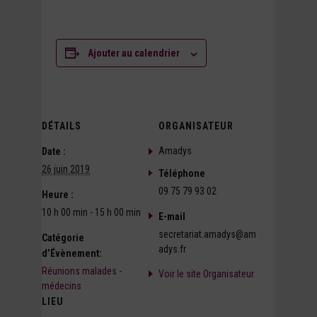
Ajouter au calendrier
DÉTAILS
ORGANISATEUR
Amadys
Date :
26 juin 2019
Téléphone
09 75 79 93 02
Heure :
10 h 00 min - 15 h 00 min
E-mail
secretariat.amadys@am
Catégorie
adys.fr
d’Évènement:
Réunions malades -
Voir le site Organisateur
médecins
LIEU