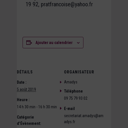
19 92, pratfrancoise@yahoo.fr
Ajouter au calendrier
DÉTAILS
ORGANISATEUR
Amadys
Date :
5 août 2019
Téléphone
09 75 79 93 02
Heure :
14 h 30 min - 16 h 30 min
E-mail
secretariat.amadys@am
Catégorie
adys.fr
d’Évènement: