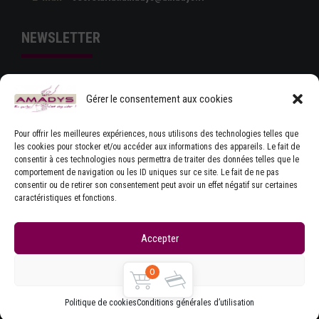
NEWSLETTER
Gérer le consentement aux cookies
Pour offrir les meilleures expériences, nous utilisons des technologies telles que
les cookies pour stocker et/ou accéder aux informations des appareils. Le fait de
consentir à ces technologies nous permettra de traiter des données telles que le
comportement de navigation ou les ID uniques sur ce site. Le fait de ne pas
J'ACCEPTE LES CONDITIONS GÉNÉRALES
consentir ou de retirer son consentement peut avoir un effet négatif sur certaines
D'UTILISATION
caractéristiques et fonctions.
Accepter
Refuser
0
Copyrights © Amadys
Mentions légales
|
Contact
|
Accueil
|
CGU
|
Parlons Dystonie : charte
Politique de cookies
Conditions générales d’utilisation