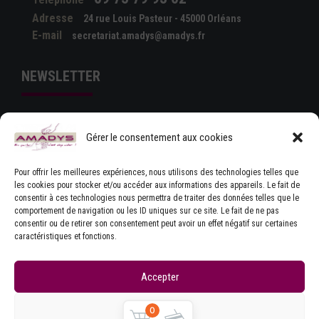
Adresse
24 rue Louis Pasteur - 45000 Orléans
E-mail
secretariat.amadys@amadys.fr
NEWSLETTER
Gérer le consentement aux cookies
Pour offrir les meilleures expériences, nous utilisons des technologies telles que
les cookies pour stocker et/ou accéder aux informations des appareils. Le fait de
consentir à ces technologies nous permettra de traiter des données telles que le
comportement de navigation ou les ID uniques sur ce site. Le fait de ne pas
J'ACCEPTE LES CONDITIONS GÉNÉRALES
consentir ou de retirer son consentement peut avoir un effet négatif sur certaines
D'UTILISATION
caractéristiques et fonctions.
Accepter
Refuser
0
Copyrights © Amadys
Mentions légales
|
Contact
|
Accueil
|
CGU
|