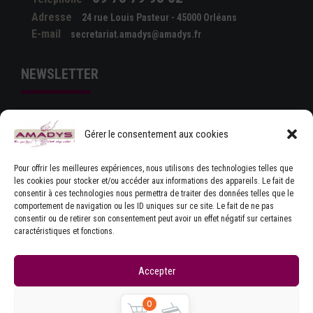
Adresse
24 rue Louis Pasteur - 45000 Orléans
E-mail
secretariat.amadys@amadys.fr
NEWSLETTER
Gérer le consentement aux cookies
Pour offrir les meilleures expériences, nous utilisons des technologies telles que
les cookies pour stocker et/ou accéder aux informations des appareils. Le fait de
consentir à ces technologies nous permettra de traiter des données telles que le
comportement de navigation ou les ID uniques sur ce site. Le fait de ne pas
J'ACCEPTE LES CONDITIONS GÉNÉRALES
consentir ou de retirer son consentement peut avoir un effet négatif sur certaines
D'UTILISATION
caractéristiques et fonctions.
Accepter
Refuser
0
Copyrights © Amadys
Mentions légales
|
Contact
|
Accueil
|
CGU
|