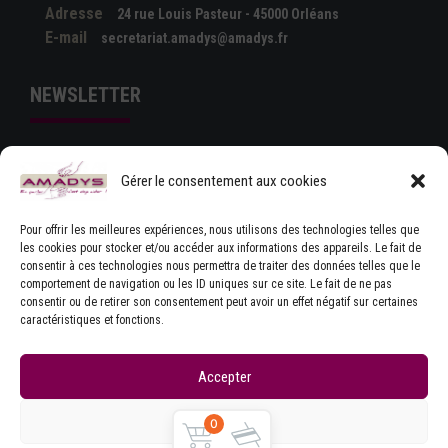
Adresse
24 rue Louis Pasteur - 45000 Orléans
E-mail
secretariat.amadys@amadys.fr
NEWSLETTER
Gérer le consentement aux cookies
Pour offrir les meilleures expériences, nous utilisons des technologies telles que
les cookies pour stocker et/ou accéder aux informations des appareils. Le fait de
consentir à ces technologies nous permettra de traiter des données telles que le
comportement de navigation ou les ID uniques sur ce site. Le fait de ne pas
J'ACCEPTE LES CONDITIONS GÉNÉRALES
consentir ou de retirer son consentement peut avoir un effet négatif sur certaines
D'UTILISATION
caractéristiques et fonctions.
Accepter
Refuser
0
Copyrights © Amadys
Mentions légales
|
Contact
|
Accueil
|
CGU
|