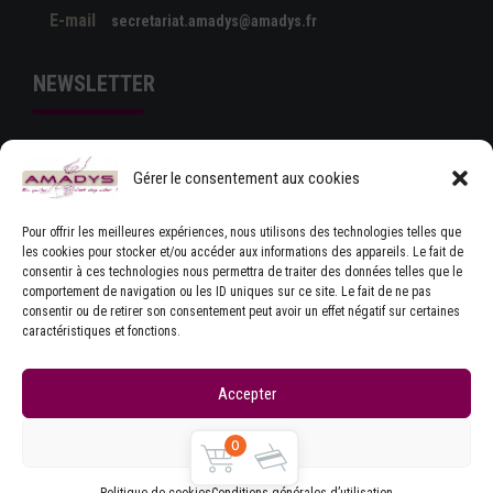
E-mail
secretariat.amadys@amadys.fr
NEWSLETTER
Gérer le consentement aux cookies
Pour offrir les meilleures expériences, nous utilisons des technologies telles que
les cookies pour stocker et/ou accéder aux informations des appareils. Le fait de
consentir à ces technologies nous permettra de traiter des données telles que le
comportement de navigation ou les ID uniques sur ce site. Le fait de ne pas
J'ACCEPTE LES CONDITIONS GÉNÉRALES
consentir ou de retirer son consentement peut avoir un effet négatif sur certaines
D'UTILISATION
caractéristiques et fonctions.
Accepter
Refuser
0
Copyrights © Amadys
Mentions légales
|
Contact
|
Accueil
|
CGU
|
Parlons Dystonie : charte