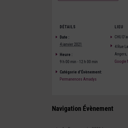
DÉTAILS
LIEU
CHU D’a
Date :
4 janvier 2021
4 Rue La
Angers
,
Heure :
Google
9 h 00 min - 12 h 00 min
Catégorie d’Évènement:
Permanences Amadys
Navigation Évènement