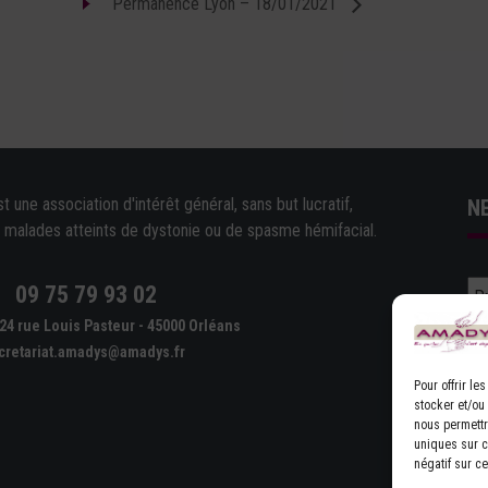
Permanence Lyon – 18/01/2021
une association d'intérêt général, sans but lucratif,
N
e malades atteints de dystonie ou de spasme hémifacial.
09 75 79 93 02
e
24 rue Louis Pasteur - 45000 Orléans
cretariat.amadys@amadys.fr
Pour offrir l
stocker et/ou
nous permettr
uniques sur ce
D'
négatif sur ce