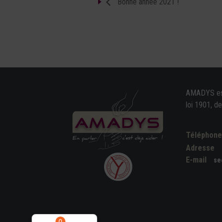
Bonne année 2021 !
AMADYS est 
loi 1901, d
Téléphon
Adresse
E-mail
se
0