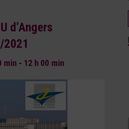
U d’Angers
1/2021
0 min
-
12 h 00 min