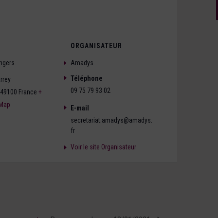
ORGANISATEUR
ngers
Amadys
Téléphone
rrey
09 75 79 93 02
49100
France
+
 Map
E-mail
secretariat.amadys@amadys.
fr
Voir le site Organisateur