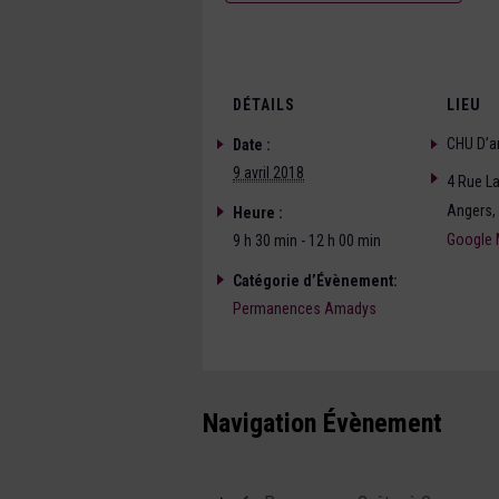
DÉTAILS
LIEU
CHU D’a
Date :
9 avril 2018
4 Rue La
Angers
,
Heure :
Google
9 h 30 min - 12 h 00 min
Catégorie d’Évènement:
Permanences Amadys
Navigation Évènement