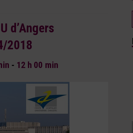
U d’Angers
04/2018
min
-
12 h 00 min