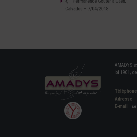
Permanence Goûter à Caen,
Calvados – 7/04/2018
AMADYS est 
loi 1901, d
Téléphon
Adresse
E-mail
se