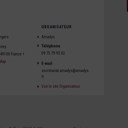
ORGANISATEUR
ngers
Amadys
Téléphone
rrey
09 75 79 93 02
49100
France
+
 Map
E-mail
secretariat.amadys@amadys.
fr
Voir le site Organisateur