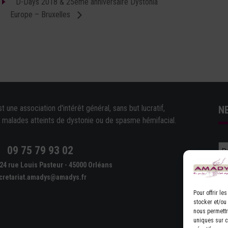
D-Days 2018 & 25ème anniversaire Dystonia
Europe – Bruxelles
une association d'intérêt général, sans but lucratif,
N
e malades atteints de dystonie ou de spasme hémifacial.
09 75 79 93 02
e
24 rue Louis Pasteur - 45000 Orléans
cretariat.amadys@amadys.fr
Pour offrir l
stocker et/ou
nous permettr
uniques sur ce
D'