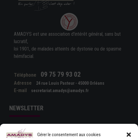
AMADYS est une association d'intérêt général, sans but
lucratif,
loi 1901, de malades atteints de dystonie ou de spasme
hémifacial.
09 75 79 93 02
Téléphone
Adresse
24 rue Louis Pasteur - 45000 Orléans
E-mail
secretariat.amadys@amadys.fr
NEWSLETTER
Gérer le consentement aux cookies