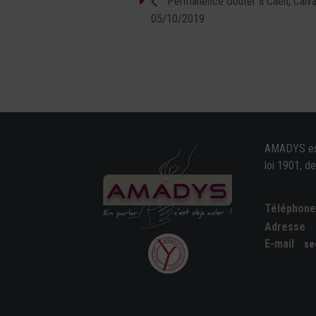
Permanence Goûter à Caen, Calv
05/10/2019
AMADYS est 
loi 1901, d
Téléphon
Adresse
E-mail
se