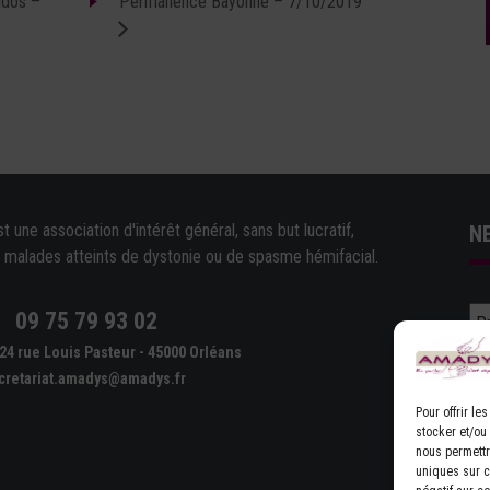
ados –
Permanence Bayonne – 7/10/2019
une association d'intérêt général, sans but lucratif,
N
e malades atteints de dystonie ou de spasme hémifacial.
09 75 79 93 02
e
24 rue Louis Pasteur - 45000 Orléans
cretariat.amadys@amadys.fr
Pour offrir l
stocker et/ou
nous permettr
D'
uniques sur ce