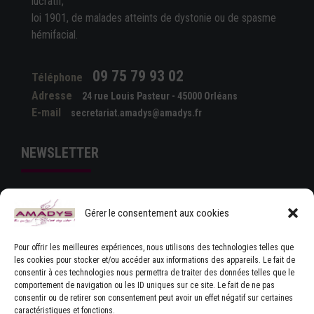
lucratif,
loi 1901, de malades atteints de dystonie ou de spasme
hémifacial.
09 75 79 93 02
Téléphone
Adresse
24 rue Louis Pasteur - 45000 Orléans
E-mail
secretariat.amadys@amadys.fr
NEWSLETTER
Gérer le consentement aux cookies
Pour offrir les meilleures expériences, nous utilisons des technologies telles que
les cookies pour stocker et/ou accéder aux informations des appareils. Le fait de
consentir à ces technologies nous permettra de traiter des données telles que le
comportement de navigation ou les ID uniques sur ce site. Le fait de ne pas
J'ACCEPTE LES CONDITIONS GÉNÉRALES
consentir ou de retirer son consentement peut avoir un effet négatif sur certaines
D'UTILISATION
caractéristiques et fonctions.