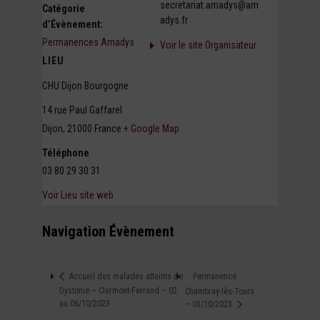
secretariat.amadys@am
Catégorie
adys.fr
d’Évènement:
Permanences Amadys
Voir le site Organisateur
LIEU
CHU Dijon Bourgogne
14 rue Paul Gaffarel
Dijon
,
21000
France
+ Google Map
Téléphone
03 80 29 30 31
Voir Lieu site web
Navigation Évènement
Permanence
Accueil des malades atteints de
Dystonie – Clermont-Ferrand – 02
Chambray-lès-Tours
au 06/10/2023
– 03/10/2023