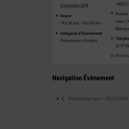
14033 C
3 novembre 2018
Avenue 
Heure :
Caen
,
1
14 h 30 min - 16 h 30 min
Métropol
Catégorie d’Évènement:
Téléph
Permanences Amadys
02 31 06
Voir Lie
Navigation Évènement
Permanence Lyon – 22/10/2018