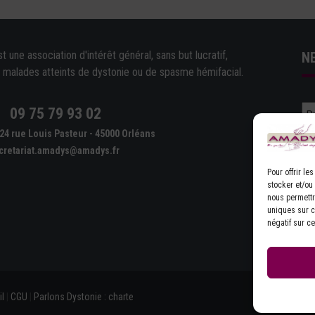
une association d'intérêt général, sans but lucratif,
N
e malades atteints de dystonie ou de spasme hémifacial.
09 75 79 93 02
e
24 rue Louis Pasteur - 45000 Orléans
cretariat.amadys@amadys.fr
Pour offrir l
stocker et/ou
nous permettr
uniques sur ce
D'
négatif sur ce
l
|
CGU
|
Parlons Dystonie : charte