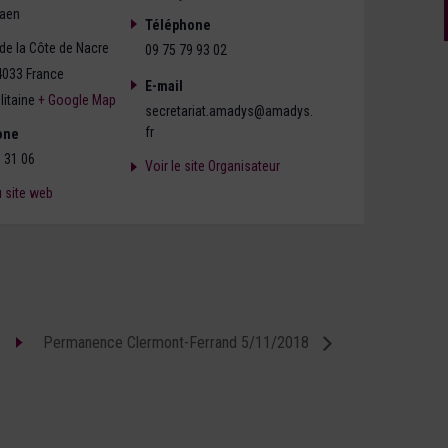
aen
Téléphone
de la Côte de Nacre
09 75 79 93 02
4033
France
E-mail
itaine
+ Google Map
secretariat.amadys@amadys.
fr
one
 31 06
Voir le site Organisateur
u site web
Permanence Clermont-Ferrand 5/11/2018