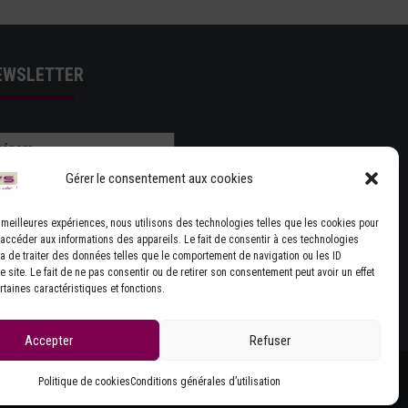
EWSLETTER
Gérer le consentement aux cookies
es meilleures expériences, nous utilisons des technologies telles que les cookies pour
 accéder aux informations des appareils. Le fait de consentir à ces technologies
J'ACCEPTE LES CONDITIONS GÉNÉRALES
a de traiter des données telles que le comportement de navigation ou les ID
 site. Le fait de ne pas consentir ou de retirer son consentement peut avoir un effet
UTILISATION
rtaines caractéristiques et fonctions.
Accepter
Refuser
Politique de cookies
Conditions générales d’utilisation
Site réalisé par