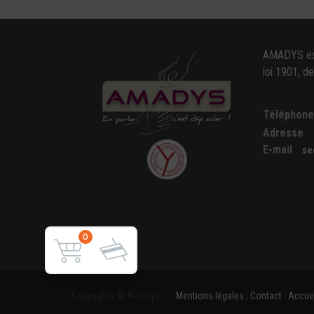
AMADYS est 
loi 1901, d
Téléphon
Adresse
E-mail
se
0
Copyrights © Amadys
Mentions légales
|
Contact
|
Accuei