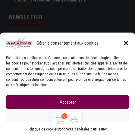
NEWSLETTER
Gérer le consentement aux cookies
Pour offrir les meilleures expériences, nous utilisons des technologies telles que
les cookies pour stocker et/ou accéder aux informations des appareils. Le fait de
consentir à ces technologies nous permettra de traiter des données telles que le
comportement de navigation ou les ID uniques sur ce site. Le fait de ne pas
J'ACCEPTE LES CONDITIONS GÉNÉRALES
consentir ou de retirer son consentement peut avoir un effet négatif sur certaines
D'UTILISATION
caractéristiques et fonctions.
Accepter
Refuser
0
Copyrights © Amadys
Mentions légales
|
Contact
|
Accueil
|
CGU
|
Parlons Dystonie : charte
Politique de cookies
Conditions générales d’utilisation