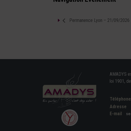
Permanence Lyon – 21/09/2026
AMADYS est 
loi 1901, d
Téléphon
Adresse
E-mail
se