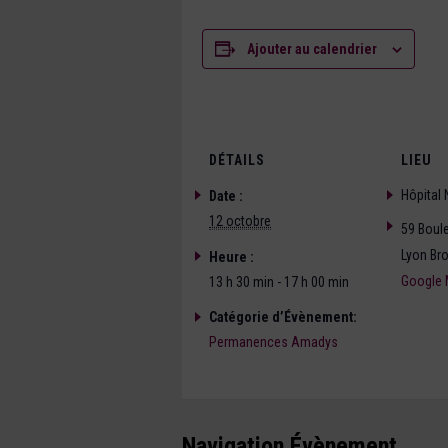
Ajouter au calendrier
DÉTAILS
LIEU
Hôpital
Date :
12 octobre
59 Boule
Lyon Br
Heure :
Google
13 h 30 min - 17 h 00 min
Catégorie d’Évènement:
Permanences Amadys
Navigation Évènement