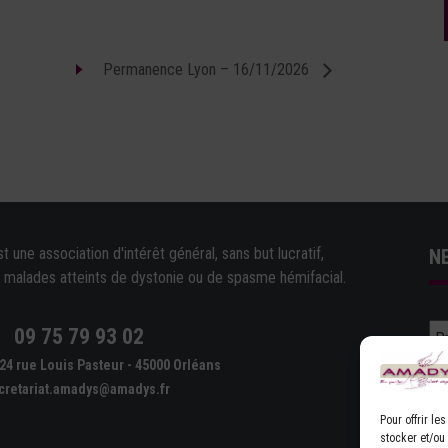
Permanence Lyon – 16/11/2026
une association d'intérêt général, sans but lucratif,
N
e malades atteints de dystonie ou de spasme hémifacial.
09 75 79 93 02
e
24 rue Louis Pasteur - 45000 Orléans
cretariat.amadys@amadys.fr
Pour offrir l
stocker et/ou