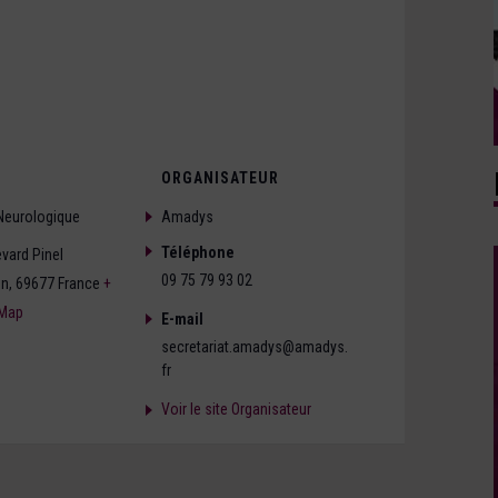
ORGANISATEUR
 Neurologique
Amadys
Téléphone
vard Pinel
09 75 79 93 02
on
,
69677
France
+
 Map
E-mail
secretariat.amadys@amadys.
fr
Voir le site Organisateur