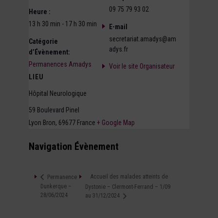
09 75 79 93 02
Heure :
13 h 30 min - 17 h 30 min
E-mail
secretariat.amadys@am
Catégorie
adys.fr
d’Évènement:
Permanences Amadys
Voir le site Organisateur
LIEU
Hôpital Neurologique
59 Boulevard Pinel
Lyon Bron
,
69677
France
+ Google Map
Navigation Évènement
Accueil des malades atteints de
Permanence
Dunkerque –
Dystonie – Clermont-Ferrand – 1/09
28/06/2024
au 31/12/2024