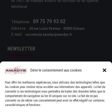
loi 1901, de malades atteints de dystonie ou de spasme
hémifacial.
09 75 79 93 02
Téléphone
Adresse
24 rue Louis Pasteur - 45000 Orléans
E-mail
secretariat.amadys@amadys.fr
NEWSLETTER
Gérer le consentement aux cookies
Pour offrir les meilleures expériences, nous utilisons des technologies telles que
les cookies pour stocker et/ou accéder aux informations des appareils. Le fait de
consentir à ces technologies nous permettra de traiter des données telles que le
comportement de navigation ou les ID uniques sur ce site. Le fait de ne pas
J'ACCEPTE LES CONDITIONS GÉNÉRALES
consentir ou de retirer son consentement peut avoir un effet négatif sur certaines
D'UTILISATION
caractéristiques et fonctions.