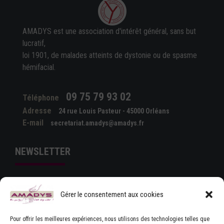
AMADYS est une association d'intérêt général, sans but
lucratif,
loi 1901, de malades atteints de dystonie ou de spasme
hémifacial.
09 75 79 93 02
Téléphone
Adresse
24 rue Louis Pasteur - 45000 Orléans
E-mail
secretariat.amadys@amadys.fr
NEWSLETTER
Gérer le consentement aux cookies
Pour offrir les meilleures expériences, nous utilisons des technologies telles que