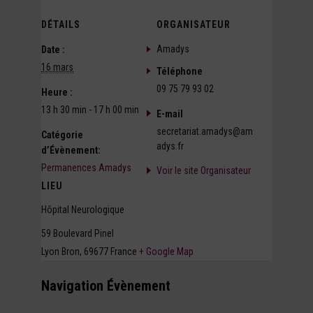
DÉTAILS
ORGANISATEUR
Amadys
Date :
16 mars
Téléphone
09 75 79 93 02
Heure :
13 h 30 min - 17 h 00 min
E-mail
secretariat.amadys@am
Catégorie
adys.fr
d’Évènement:
Permanences Amadys
Voir le site Organisateur
LIEU
Hôpital Neurologique
59 Boulevard Pinel
Lyon Bron
,
69677
France
+ Google Map
Navigation Évènement