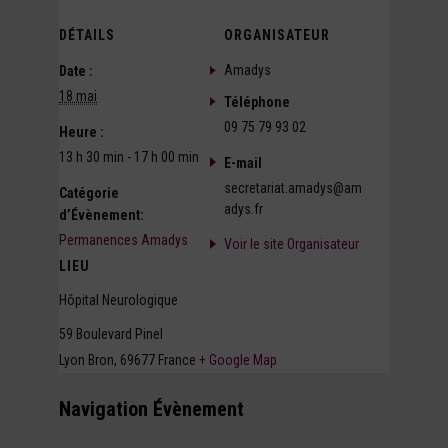
DÉTAILS
ORGANISATEUR
Amadys
Date :
18 mai
Téléphone
09 75 79 93 02
Heure :
13 h 30 min - 17 h 00 min
E-mail
secretariat.amadys@am
Catégorie
adys.fr
d’Évènement:
Permanences Amadys
Voir le site Organisateur
LIEU
Hôpital Neurologique
59 Boulevard Pinel
Lyon Bron
,
69677
France
+ Google Map
Navigation Évènement