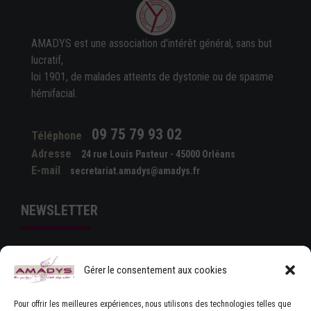
AMADYS est une association d'intérêt général, sans but
lucratif,
loi 1901, de malades atteints de dystonie ou de spasme
hémifacial.
09 75 79 93 02
Téléphone
Adresse
24 rue Louis Pasteur - 45000 Orléans
E-mail
secretariat.amadys@amadys.fr
NEWSLETTER
Gérer le consentement aux cookies
Pour offrir les meilleures expériences, nous utilisons des technologies telles que