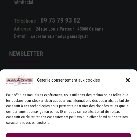
hémifacial.
09 75 79 93 02
Téléphone
Adresse
24 rue Louis Pasteur - 45000 Orléans
E-mail
secretariat.amadys@amadys.fr
NEWSLETTER
Gérer le consentement aux cookies
Pour offrir les meilleures expériences, nous utilisons des technologies telles que
les cookies pour stocker et/ou accéder aux informations des appareils. Le fait de
consentir à ces technologies nous permettra de traiter des données telles que le
comportement de navigation ou les ID uniques sur ce site. Le fait de ne pas
J'ACCEPTE LES CONDITIONS GÉNÉRALES
consentir ou de retirer son consentement peut avoir un effet négatif sur certaines
D'UTILISATION
caractéristiques et fonctions.