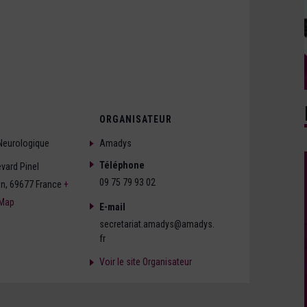
ORGANISATEUR
 Neurologique
Amadys
Téléphone
vard Pinel
09 75 79 93 02
on
,
69677
France
+
 Map
E-mail
secretariat.amadys@amadys.
fr
Voir le site Organisateur