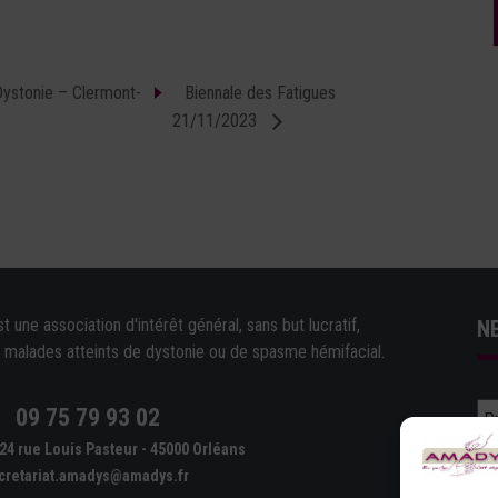
Dystonie – Clermont-
Biennale des Fatigues
21/11/2023
une association d'intérêt général, sans but lucratif,
N
e malades atteints de dystonie ou de spasme hémifacial.
09 75 79 93 02
e
24 rue Louis Pasteur - 45000 Orléans
cretariat.amadys@amadys.fr