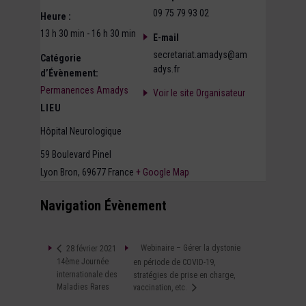
09 75 79 93 02
Heure :
13 h 30 min - 16 h 30 min
E-mail
secretariat.amadys@am
Catégorie
adys.fr
d’Évènement:
Permanences Amadys
Voir le site Organisateur
LIEU
Hôpital Neurologique
59 Boulevard Pinel
Lyon Bron
,
69677
France
+ Google Map
Navigation Évènement
Webinaire – Gérer la dystonie
28 février 2021
14ème Journée
en période de COVID-19,
internationale des
stratégies de prise en charge,
Maladies Rares
vaccination, etc.