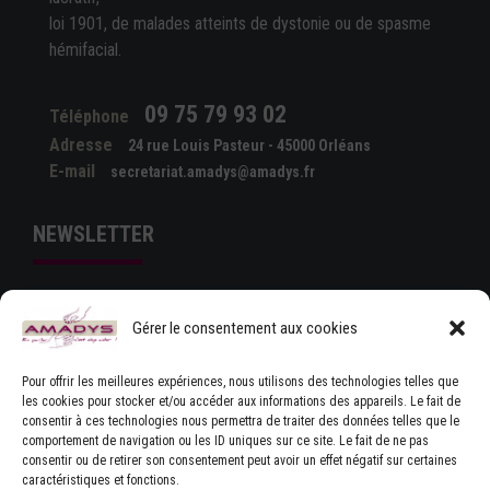
loi 1901, de malades atteints de dystonie ou de spasme
hémifacial.
09 75 79 93 02
Téléphone
Adresse
24 rue Louis Pasteur - 45000 Orléans
E-mail
secretariat.amadys@amadys.fr
NEWSLETTER
Gérer le consentement aux cookies
Pour offrir les meilleures expériences, nous utilisons des technologies telles que
les cookies pour stocker et/ou accéder aux informations des appareils. Le fait de
consentir à ces technologies nous permettra de traiter des données telles que le
comportement de navigation ou les ID uniques sur ce site. Le fait de ne pas
J'ACCEPTE LES CONDITIONS GÉNÉRALES
consentir ou de retirer son consentement peut avoir un effet négatif sur certaines
D'UTILISATION
caractéristiques et fonctions.