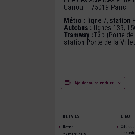
Cariou – 75019 Paris.
Métro :
ligne 7, station P
Autobus :
lignes 139, 150
Tramway :
T3b (Porte de
station Porte de la Villet
Ajouter au calendrier
DÉTAILS
LIEU
Cité des
Date :
l’industr
27 mars 2019